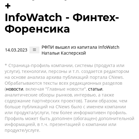
+
InfoWatch - Финтех-
Форенсика
РФПИ вышел из капитала InfoWatch
14.03.2023
Натальи Касперской
* Страница-профиль компании, системы (продукта или
услуги), технологии, персоны и т.п. создается редактором
на основе анализа архива публикаций портала CNews.
Обрабатываются тексты всех редакционных разделов
(
новости
, включая "Главные новости",
статьи
,
аналитические обзоры рынков, интервью, а также
содержание партнёрских проектов). Таким образом, чем
больше публикаций на CNews было с именем компании
или продукта/услуги, тем более информативен профиль.
Профиль может быть дополнен (обогащен) дополнительной
информацией, в т.ч. презентацией о компании или
продукте/услуге.