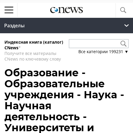
Разделы
Индексная книга (каталог)
CNews
*
Все категории
199231
▼
Получите все материалы
CNews по ключевому слову
Образование -
Образовательные
учреждения - Наука -
Научная
деятельность -
Университеты и