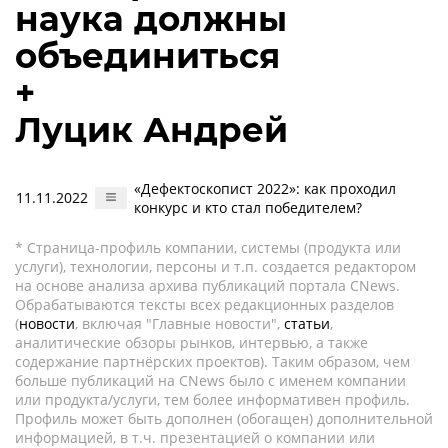
наука должны
объединиться
+
Луцик Андрей
«Дефектоскопист 2022»: как проходил
11.11.2022
конкурс и кто стал победителем?
* Страница-профиль компании, системы (продукта или
услуги), технологии, персоны и т.п. создается редактором
на основе анализа архива публикаций портала CNews.
Обрабатываются тексты всех редакционных разделов
(
новости
, включая "Главные новости",
статьи
,
аналитические обзоры рынков, интервью, а также
содержание партнёрских проектов). Таким образом, чем
больше публикаций на CNews было с именем компании
или продукта/услуги, тем более информативен профиль.
Профиль может быть дополнен (обогащен) дополнительной
информацией, в т.ч. презентацией о компании или