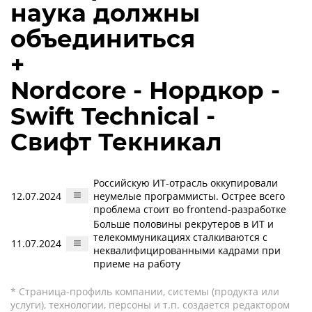
наука должны
объединиться
+
Nordcore - Нордкор -
Swift Technical -
Свифт Текникал
Российскую ИТ-отрасль оккупировали
12.07.2024
неумелые программисты. Острее всего
проблема стоит во frontend-разработке
Больше половины рекрутеров в ИТ и
телекоммуникациях сталкиваются с
11.07.2024
неквалифицированными кадрами при
приеме на работу
* Страница-профиль компании, системы (продукта или
услуги), технологии, персоны и т.п. создается редактором