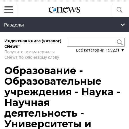
Разделы
Индексная книга (каталог)
CNews
*
Все категории
199231
▼
Получите все материалы
CNews по ключевому слову
Образование -
Образовательные
учреждения - Наука -
Научная
деятельность -
Университеты и