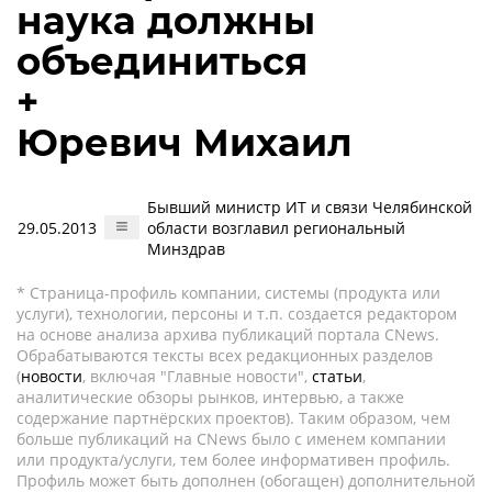
наука должны
объединиться
+
Юревич Михаил
Бывший министр ИТ и связи Челябинской
29.05.2013
области возглавил региональный
Минздрав
* Страница-профиль компании, системы (продукта или
услуги), технологии, персоны и т.п. создается редактором
на основе анализа архива публикаций портала CNews.
Обрабатываются тексты всех редакционных разделов
(
новости
, включая "Главные новости",
статьи
,
аналитические обзоры рынков, интервью, а также
содержание партнёрских проектов). Таким образом, чем
больше публикаций на CNews было с именем компании
или продукта/услуги, тем более информативен профиль.
Профиль может быть дополнен (обогащен) дополнительной