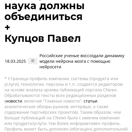
наука должны
объединиться
+
Купцов Павел
Российские ученые воссоздали динамику
18.03.2025
модели нейрона мозга с помощью
нейросети
* Страница-профиль компании, системы (продукта или
услуги), технологии, персоны и т.п. создается редактором
на основе анализа архива публикаций портала CNews.
Обрабатываются тексты всех редакционных разделов
(
новости
, включая "Главные новости",
статьи
,
аналитические обзоры рынков, интервью, а также
содержание партнёрских проектов). Таким образом, чем
больше публикаций на CNews было с именем компании
или продукта/услуги, тем более информативен профиль.
Профиль может быть дополнен (обогащен) дополнительной