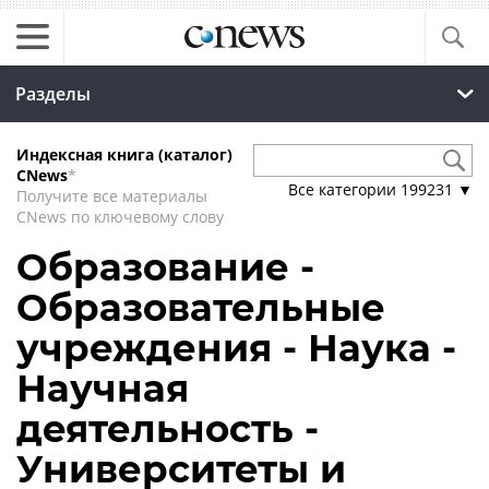
Разделы
Индексная книга (каталог)
CNews
*
Все категории
199231
▼
Получите все материалы
CNews по ключевому слову
Образование -
Образовательные
учреждения - Наука -
Научная
деятельность -
Университеты и