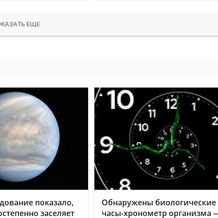
КАЗАТЬ ЕЩЕ
дование показало,
Обнаружены биологические
остепенно заселяет
часы-хронометр организма 