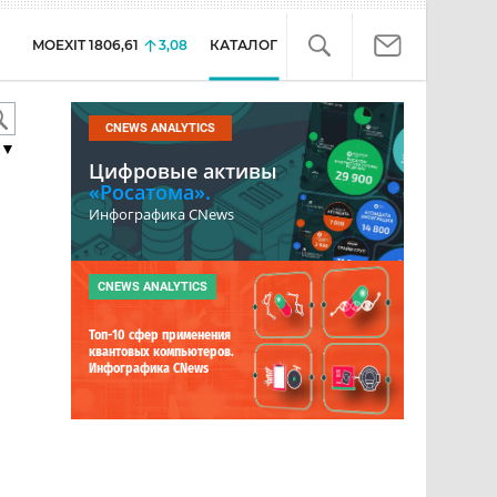
MOEXIT
1806,61
3,08
КАТАЛОГ
CNEWS ANALYTICS
▼
Цифровые активы
«Росатома».
Инфографика CNews
CNEWS ANALYTICS
Топ-10 сфер применения
квантовых компьютеров.
Инфографика CNews