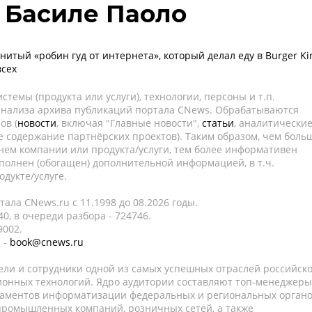
 - Басиле Паоло
итый «робин гуд от интернета», который делал еду в Burger Ki
всех
темы (продукта или услуги), технологии, персоны и т.п.
 анализа архива публикаций портала CNews. Обрабатываются
ов (
новости
, включая "Главные новости",
статьи
, аналитически
е содержание партнёрских проектов). Таким образом, чем боль
нем компании или продукта/услуги, тем более информативен
полнен (обогащен) дополнительной информацией, в т.ч.
дукте/услуге.
ала CNews.ru c 11.1998 до 08.2026 годы.
0, в очереди разбора - 724746.
9002.
 -
book@cnews.ru
ели и сотрудники одной из самых успешных отраслей российск
онных технологий. Ядро аудитории составляют топ-менеджеры
таментов информатизации федеральных и региональных орган
 промышленных компаний, розничных сетей, а также