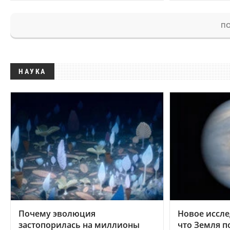
ПО
НАУКА
Почему эволюция
Новое иссле
застопорилась на миллионы
что Земля п