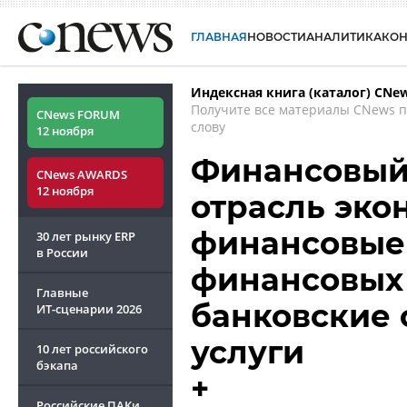
ГЛАВНАЯ
НОВОСТИ
АНАЛИТИКА
КО
Индексная книга (каталог) CNe
Получите все материалы CNews 
CNews FORUM
слову
12 ноября
Финансовый 
CNews AWARDS
12 ноября
отрасль эко
финансовые 
30 лет рынку ERP
в России
финансовых 
Главные
банковские 
ИТ-сценарии
2026
услуги
10 лет российского
бэкапа
+
Российские ПАКи