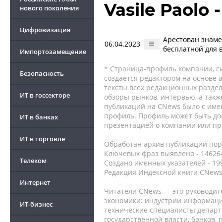
Vasile Paolo
нового поколения
Цифровизация
Арестован знамен
06.04.2023
бесплатной для 
Импортозамещение
* Страница-профиль компании, сис
Безопасность
создается редактором на основе
тексты всех редакционных раздел
ИТ в госсекторе
обзоры рынков, интервью, а такж
публикаций на CNews было с име
профиль. Профиль может быть до
ИТ в банках
презентацией о компании или про
ИТ в торговле
Обработан архив публикаций порт
Ключевых фраз выявлено - 146264
Телеком
Создано именных указателей - 19
Редакция Индексной книги CNews
Интернет
Читатели CNews — это руководит
экономики: индустрии информаци
ИТ-бизнес
технические специалисты депар
государственной власти, банков,