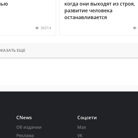
нью
когда они выходят из строя,
развитие человека
останавливается
36014
КАЗАТЬ ЕЩЕ
CNews
Соцсети
Об издании
Max
Реклама
VK