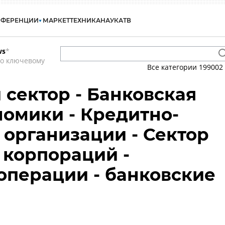
НФЕРЕНЦИИ
МАРКЕТ
ТЕХНИКА
НАУКА
ТВ
ws
*
по ключевому
Все категории
199002
сектор - Банковская
номики - Кредитно-
организации - Сектор
корпораций -
операции - банковские