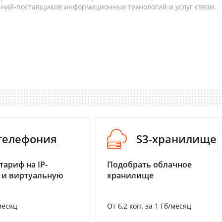
аний-поставщиков информационных технологий и услуг связи.
-телефония
S3-хранилище
тариф на IP-
Подобрать облачное
 и виртуальную
хранилище
месяц
От 6,2 коп. за 1 Гб/месяц