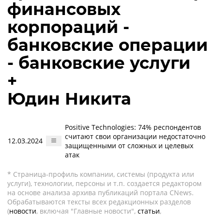
финансовых
корпораций -
банковские операции
- банковские услуги
+
Юдин Никита
Positive Technologies: 74% респондентов
считают свои организации недостаточно
12.03.2024
защищенными от сложных и целевых
атак
* Страница-профиль компании, системы (продукта или
услуги), технологии, персоны и т.п. создается редактором
на основе анализа архива публикаций портала CNews.
Обрабатываются тексты всех редакционных разделов
(
новости
, включая "Главные новости",
статьи
,