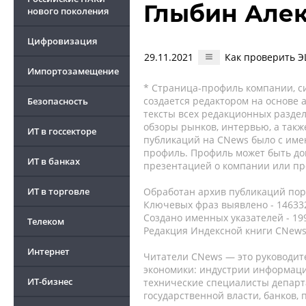
Глыбин Але
нового поколения
Цифровизация
29.11.2021
Как проверить Э
Импортозамещение
* Страница-профиль компании, сис
создается редактором на основе
Безопасность
тексты всех редакционных раздел
обзоры рынков, интервью, а такж
ИТ в госсекторе
публикаций на CNews было с име
профиль. Профиль может быть до
ИТ в банках
презентацией о компании или про
ИТ в торговле
Обработан архив публикаций порт
Ключевых фраз выявлено - 146332
Создано именных указателей - 19
Телеком
Редакция Индексной книги CNews
Интернет
Читатели CNews — это руководит
экономики: индустрии информаци
ИТ-бизнес
технические специалисты депар
государственной власти, банков,