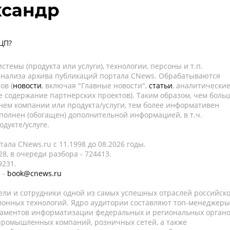
ксандр
ЦП?
темы (продукта или услуги), технологии, персоны и т.п.
 анализа архива публикаций портала CNews. Обрабатываются
ов (
новости
, включая "Главные новости",
статьи
, аналитически
е содержание партнёрских проектов). Таким образом, чем боль
нем компании или продукта/услуги, тем более информативен
полнен (обогащен) дополнительной информацией, в т.ч.
дукте/услуге.
ала CNews.ru c 11.1998 до 08.2026 годы.
8, в очереди разбора - 724413.
9231.
 -
book@cnews.ru
ели и сотрудники одной из самых успешных отраслей российск
онных технологий. Ядро аудитории составляют топ-менеджеры
таментов информатизации федеральных и региональных орган
 промышленных компаний, розничных сетей, а также