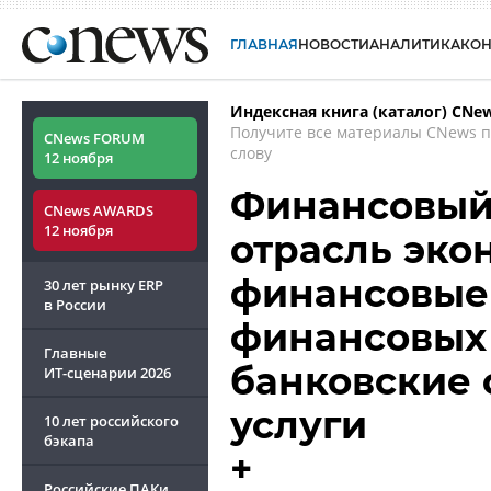
ГЛАВНАЯ
НОВОСТИ
АНАЛИТИКА
КО
Индексная книга (каталог) CNe
Получите все материалы CNews 
CNews FORUM
слову
12 ноября
Финансовый 
CNews AWARDS
12 ноября
отрасль эко
финансовые 
30 лет рынку ERP
в России
финансовых 
Главные
банковские 
ИТ-сценарии
2026
услуги
10 лет российского
бэкапа
+
Российские ПАКи