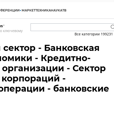
НФЕРЕНЦИИ
МАРКЕТ
ТЕХНИКА
НАУКА
ТВ
ws
*
по ключевому
Все категории
199231
сектор - Банковская
номики - Кредитно-
организации - Сектор
корпораций -
операции - банковские