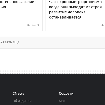
остепенно заселяет
часы-хронометр организма 
нью
когда они выходят из строя,
развитие человека
останавливается
36463
КАЗАТЬ ЕЩЕ
CNews
Соцсети
Об издании
Max