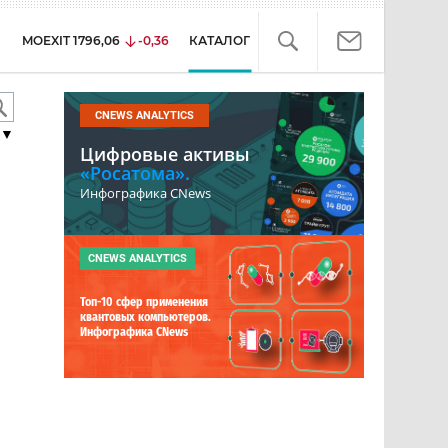
MOEXIT
1796,06
-0,36
КАТАЛОГ
CNEWS ANALYTICS
▼
Цифровые активы
«Росатома».
Инфографика CNews
CNEWS ANALYTICS
Топ-10 сфер применения
квантовых компьютеров.
Инфографика CNews