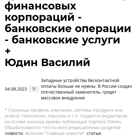
финансовых
корпораций -
банковские операции
- банковские услуги
+
Юдин Василий
Западные устройства бесконтактной
оплаты больше не нужны. В России создан
04.08.2023
отечественный заменитель, грядет
массовое внедрение
* Страница-профиль компании, системы (продукта или
услуги), технологии, персоны и т.п. создается редактором
на основе анализа архива публикаций портала CNews.
Обрабатываются тексты всех редакционных разделов
(
новости
, включая "Главные новости",
статьи
,