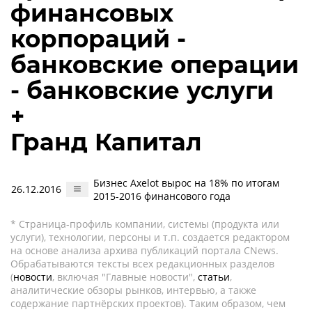
финансовых
корпораций -
банковские операции
- банковские услуги
+
Гранд Капитал
Бизнес Axelot вырос на 18% по итогам
26.12.2016
2015-2016 финансового года
* Страница-профиль компании, системы (продукта или
услуги), технологии, персоны и т.п. создается редактором
на основе анализа архива публикаций портала CNews.
Обрабатываются тексты всех редакционных разделов
(
новости
, включая "Главные новости",
статьи
,
аналитические обзоры рынков, интервью, а также
содержание партнёрских проектов). Таким образом, чем