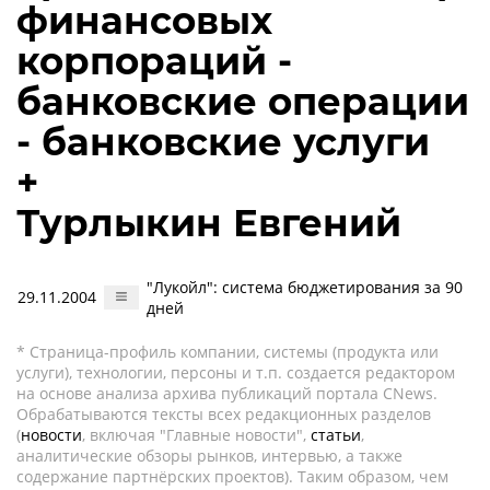
финансовых
корпораций -
банковские операции
- банковские услуги
+
Турлыкин Евгений
"Лукойл": система бюджетирования за 90
29.11.2004
дней
* Страница-профиль компании, системы (продукта или
услуги), технологии, персоны и т.п. создается редактором
на основе анализа архива публикаций портала CNews.
Обрабатываются тексты всех редакционных разделов
(
новости
, включая "Главные новости",
статьи
,
аналитические обзоры рынков, интервью, а также
содержание партнёрских проектов). Таким образом, чем