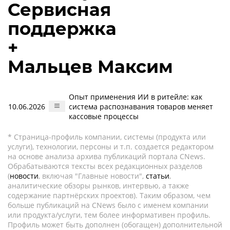
Сервисная
поддержка
+
Мальцев Максим
Опыт применения ИИ в ритейле: как
10.06.2026
система распознавания товаров меняет
кассовые процессы
* Страница-профиль компании, системы (продукта или
услуги), технологии, персоны и т.п. создается редактором
на основе анализа архива публикаций портала CNews.
Обрабатываются тексты всех редакционных разделов
(
новости
, включая "Главные новости",
статьи
,
аналитические обзоры рынков, интервью, а также
содержание партнёрских проектов). Таким образом, чем
больше публикаций на CNews было с именем компании
или продукта/услуги, тем более информативен профиль.
Профиль может быть дополнен (обогащен) дополнительной