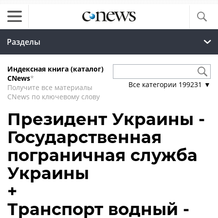
Разделы
Индексная книга (каталог)
CNews
*
Все категории
199231
▼
Получите все материалы
CNews по ключевому слову
Президент Украины -
Государственная
пограничная служба
Украины
+
Транспорт водный -