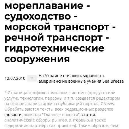
мореплавание -
судоходство -
морской транспорт -
речной транспорт -
гидротехнические
сооружения
На Украине начались украинско-
12.07.2010
американские военные учения Sea Breeze
* Страница-профиль компании, системы (продукта или
услуги), технологии, персоны и т.п. создается редактором
на основе анализа архива публикаций портала CNews.
Обрабатываются тексты всех редакционных разделов
(
новости
, включая "Главные новости",
статьи
,
аналитические обзоры рынков, интервью, а также
содержание партнёрских проектов). Таким образом, чем