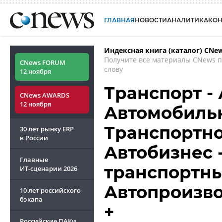
ГЛАВНАЯ
НОВОСТИ
АНАЛИТИКА
КО
Индексная книга (каталог) CNe
Получите все материалы CNews 
CNews FORUM
слову
12 ноября
Транспорт -
CNews AWARDS
12 ноября
Автомобиль
Транспортно
30 лет рынку ERP
в России
Автобизнес 
Главные
транспортны
ИТ-сценарии
2026
Автопроизв
10 лет российского
бэкапа
+
Российские ПАКи