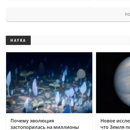
ПО
НАУКА
Почему эволюция
Новое иссле
застопорилась на миллионы
что Земля п