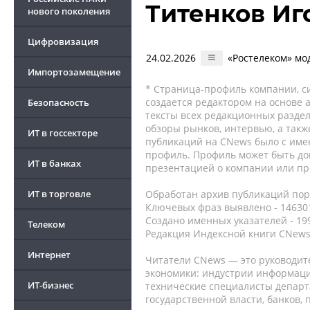
Титенков Иг
нового поколения
Цифровизация
24.02.2026
«Ростелеком» мо
Импортозамещение
* Страница-профиль компании, сис
создается редактором на основе
Безопасность
тексты всех редакционных раздел
обзоры рынков, интервью, а такж
ИТ в госсекторе
публикаций на CNews было с име
профиль. Профиль может быть до
ИТ в банках
презентацией о компании или про
ИТ в торговле
Обработан архив публикаций порт
Ключевых фраз выявлено - 146301
Создано именных указателей - 19
Телеком
Редакция Индексной книги CNews
Интернет
Читатели CNews — это руководит
экономики: индустрии информаци
ИТ-бизнес
технические специалисты депар
государственной власти, банков,