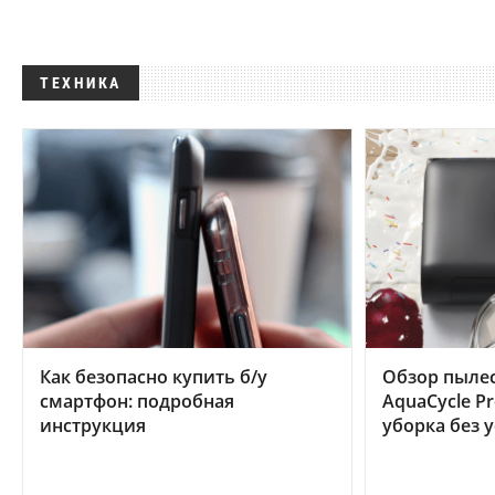
ТЕХНИКА
Как безопасно купить б/у
Обзор пылес
смартфон: подробная
AquaCycle Pr
инструкция
уборка без 