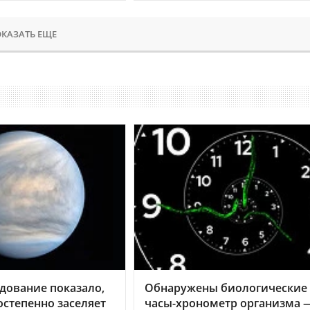
КАЗАТЬ ЕЩЕ
дование показало,
Обнаружены биологические
остепенно заселяет
часы-хронометр организма 