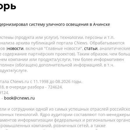
орь
дернизировал систему уличного освещения в Ачинске
темы (продукта или услуги), технологии, персоны и т.п.
 анализа архива публикаций портала CNews. Обрабатываются
ов (
новости
, включая "Главные новости",
статьи
, аналитически
е содержание партнёрских проектов). Таким образом, чем боль
нем компании или продукта/услуги, тем более информативен
полнен (обогащен) дополнительной информацией, в т.ч.
дукте/услуге.
ала CNews.ru c 11.1998 до 08.2026 годы.
8, в очереди разбора - 724624.
9124.
 -
book@cnews.ru
ели и сотрудники одной из самых успешных отраслей российск
онных технологий. Ядро аудитории составляют топ-менеджеры
таментов информатизации федеральных и региональных орган
 промышленных компаний, розничных сетей, а также