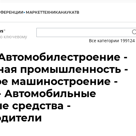
НФЕРЕНЦИИ
МАРКЕТ
ТЕХНИКА
НАУКА
ТВ
ws
*
по ключевому
Все категории
199124
 Автомобилестроение -
ная промышленность -
е машиностроение -
- Автомобильные
е средства -
одители