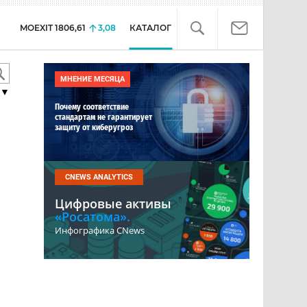
MOEXIT
1806,61
3,08
КАТАЛОГ
МНЕНИЕ МЕСЯЦА
▼
Почему соответствие
стандартам не гарантирует
защиту от киберугроз
CNEWS ANALYTICS
Цифровые активы
«Росатома».
Инфографика CNews