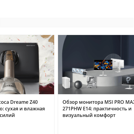
оса Dreame Z40
Обзор монитора MSI PRO MA
o: сухая и влажная
271PHW E14: практичность и
усилий
визуальный комфорт