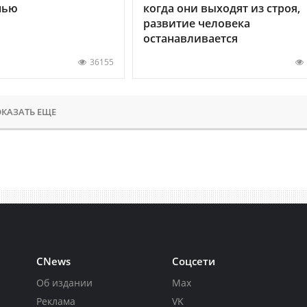
нью
когда они выходят из строя,
развитие человека
останавливается
36155
КАЗАТЬ ЕЩЕ
CNews
Соцсети
Об издании
Max
Реклама
VK