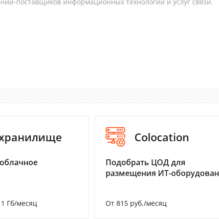
аний-поставщиков информационных технологий и услуг связи.
-хранилище
Colocation
 облачное
Подобрать ЦОД для
размещения ИТ-оборудова
а 1 Гб/месяц
От 815 руб./месяц