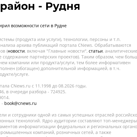
район - Рудня
рил возможности сети в Рудне
темы (продукта или услуги), технологии, персоны и т.п.
 анализа архива публикаций портала CNews. Обрабатываются
ов (
новости
, включая "Главные новости",
статьи
, аналитически
е содержание партнёрских проектов). Таким образом, чем боль
нем компании или продукта/услуги, тем более информативен
полнен (обогащен) дополнительной информацией, в т.ч.
дукте/услуге.
ала CNews.ru c 11.1998 до 08.2026 годы.
6, в очереди разбора - 724925.
9014.
 -
book@cnews.ru
ели и сотрудники одной из самых успешных отраслей российск
онных технологий. Ядро аудитории составляют топ-менеджеры
таментов информатизации федеральных и региональных орган
 промышленных компаний, розничных сетей, а также