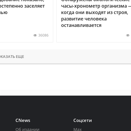
остепенно заселяет
часы-хронометр организма 
нью
когда они выходят из строя,
развитие человека
останавливается
36086
КАЗАТЬ ЕЩЕ
CNews
Соцсети
Об издании
Max