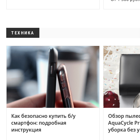
ТЕХНИКА
Как безопасно купить б/у
Обзор пылес
смартфон: подробная
AquaCycle Pr
инструкция
уборка без 