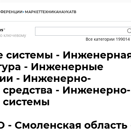
НФЕРЕНЦИИ
МАРКЕТ
ТЕХНИКА
НАУКА
ТВ
ws
*
по ключевому
Все категории
199014
 системы - Инженерна
тура - Инженерные
ии - Инженерно-
 средства - Инженерно-
 системы
О - Смоленская область 