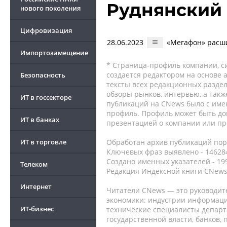
Руднянский 
нового поколения
Цифровизация
28.06.2023
«Мегафон» расши
Импортозамещение
* Страница-профиль компании, сис
создается редактором на основе
Безопасность
тексты всех редакционных раздел
обзоры рынков, интервью, а такж
ИТ в госсекторе
публикаций на CNews было с име
профиль. Профиль может быть до
ИТ в банках
презентацией о компании или про
ИТ в торговле
Обработан архив публикаций порт
Ключевых фраз выявлено - 146284
Создано именных указателей - 19
Телеком
Редакция Индексной книги CNews
Интернет
Читатели CNews — это руководит
экономики: индустрии информаци
ИТ-бизнес
технические специалисты депар
государственной власти, банков,