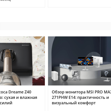
оса Dreame Z40
Обзор монитора MSI PRO MA
o: сухая и влажная
271PHW E14: практичность и
усилий
визуальный комфорт