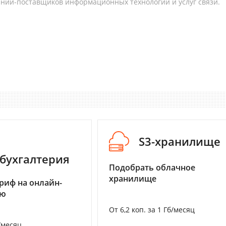
аний-поставщиков информационных технологий и услуг связи.
S3-хранилище
бухгалтерия
Подобрать облачное
хранилище
риф на онлайн-
ию
От 6,2 коп. за 1 Гб/месяц
/месяц