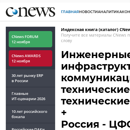
ГЛАВНАЯ
НОВОСТИ
АНАЛИТИКА
КО
Индексная книга (каталог) CNe
Получите все материалы CNews 
CNews FORUM
слову
12 ноября
Инженерные
CNews AWARDS
12 ноября
инфраструк
коммуникац
30 лет рынку ERP
в России
технические
Главные
технические
ИТ-сценарии
2026
+
10 лет российского
бэкапа
Россия - ЦФ
Российские ПАКи