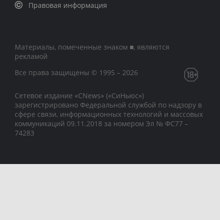
Правовая информация
Материалы, помеченные знаком ■, являются
рекламой
Все права защищены © 1995 – 2026
Сетевое издание «CNews» («СиНьюс»)
зарегистрировано Федеральной службой по надзору в
сфере связи, информационных технологий и массовых
коммуникаций 09.11.2018 за номером Эл № ФС77 –
74283