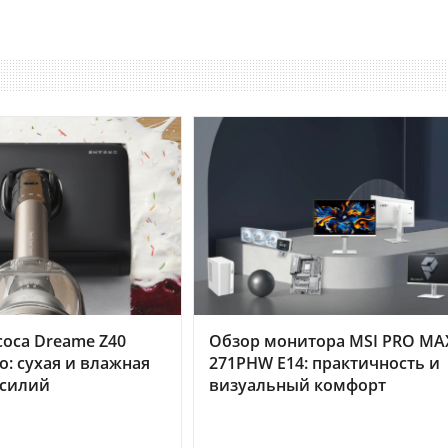
оса Dreame Z40
Обзор монитора MSI PRO MA
o: сухая и влажная
271PHW E14: практичность и
усилий
визуальный комфорт