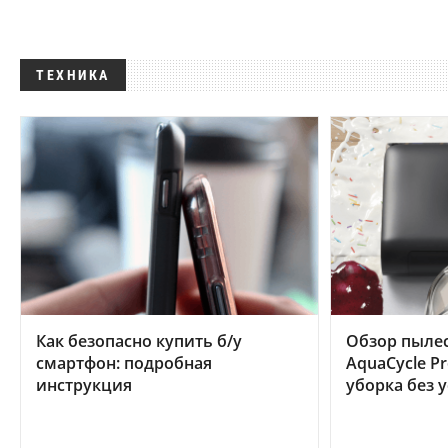
ТЕХНИКА
Как безопасно купить б/у
Обзор пылес
смартфон: подробная
AquaCycle Pr
инструкция
уборка без 