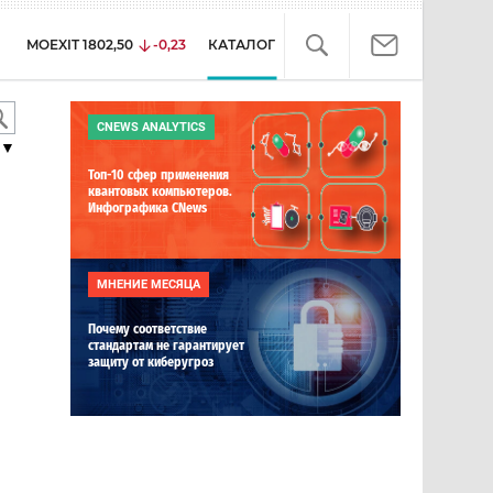
MOEXIT
1802,50
-0,23
КАТАЛОГ
CNEWS ANALYTICS
▼
Топ-10 сфер применения
квантовых компьютеров.
Инфографика CNews
МНЕНИЕ МЕСЯЦА
Почему соответствие
стандартам не гарантирует
защиту от киберугроз