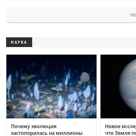
ПО
НАУКА
Почему эволюция
Новое иссле
застопорилась на миллионы
что Земля п