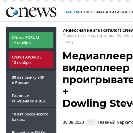
ГЛАВНАЯ
НОВОСТИ
АНАЛИТИКА
КО
Индексная книга (каталог) CNe
Получите все материалы CNews 
CNews FORUM
слову
12 ноября
Медиаплеер -
CNews AWARDS
12 ноября
видеоплеер -
проигрыват
30 лет рынку ERP
в России
+
Главные
Dowling Stev
ИТ-сценарии
2026
10 лет российского
бэкапа
05.08.2020
Главный маркето
Российские ПАКи