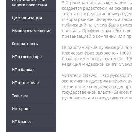
* Страница-профиль компании, сис
нового поколения
создается редактором на основе
тексты всех редакционных раздел
Цифровизация
обзоры рынков, интервью, а такж
публикаций на CNews было с име
профиль. Профиль может быть до
Импортозамещение
презентацией о компании или про
Безопасность
Обработан архив публикаций порт
Ключевых фраз выявлено - 146301
ИТ в госсекторе
Создано именных указателей - 19
Редакция Индексной книги CNews
ИТ в банках
Читатели CNews — это руководит
экономики: индустрии информаци
ИТ в торговле
технические специалисты депар
государственной власти, банков,
Телеком
руководители и сотрудники комп
Интернет
ИТ-бизнес