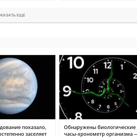
КАЗАТЬ ЕЩЕ
дование показало,
Обнаружены биологические
остепенно заселяет
часы-хронометр организма 