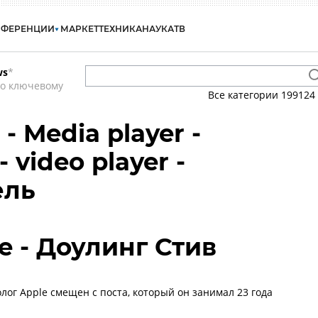
НФЕРЕНЦИИ
МАРКЕТ
ТЕХНИКА
НАУКА
ТВ
ws
*
по ключевому
Все категории
199124
 Media player -
 video player -
ель
e - Доулинг Стив
лог Apple смещен с поста, который он занимал 23 года