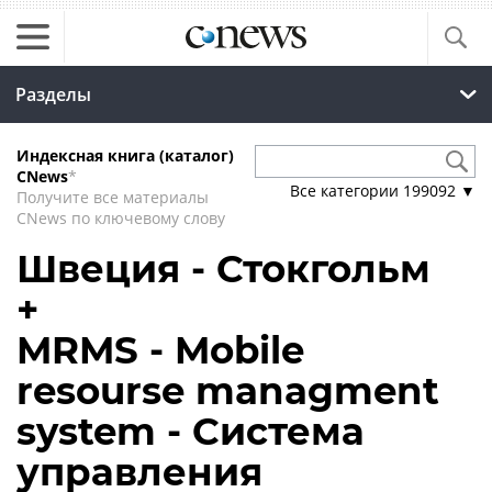
Разделы
Индексная книга (каталог)
CNews
*
Все категории
199092
▼
Получите все материалы
CNews по ключевому слову
Швеция - Стокгольм
+
MRMS - Mobile
resourse managment
system - Система
управления