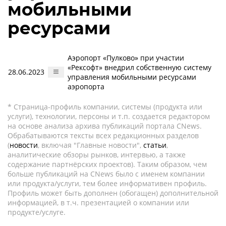
мобильными
ресурсами
Аэропорт «Пулково» при участии
«Рексофт» внедрил собственную систему
28.06.2023
управления мобильными ресурсами
аэропорта
* Страница-профиль компании, системы (продукта или
услуги), технологии, персоны и т.п. создается редактором
на основе анализа архива публикаций портала CNews.
Обрабатываются тексты всех редакционных разделов
(
новости
, включая "Главные новости",
статьи
,
аналитические обзоры рынков, интервью, а также
содержание партнёрских проектов). Таким образом, чем
больше публикаций на CNews было с именем компании
или продукта/услуги, тем более информативен профиль.
Профиль может быть дополнен (обогащен) дополнительной
информацией, в т.ч. презентацией о компании или
продукте/услуге.