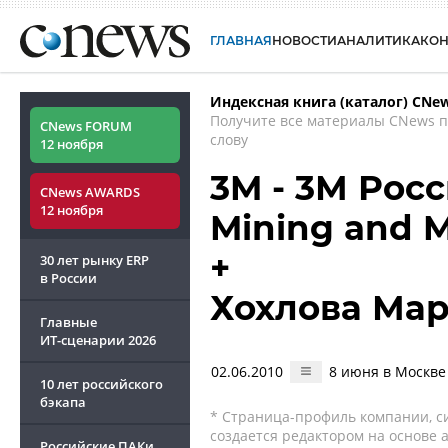
ГЛАВНАЯ
НОВОСТИ
АНАЛИТИКА
КО
Индексная книга (каталог) CNe
Получите все материалы CNews 
CNews FORUM
слову
12 ноября
3M - 3М Росс
CNews AWARDS
12 ноября
Mining and 
+
30 лет рынку ERP
в России
Хохлова Ма
Главные
ИТ-сценарии
2026
02.06.2010
8 июня в Москве
10 лет российского
бэкапа
* Страница-профиль компании, сис
создается редактором на основе
Российские ПАКи