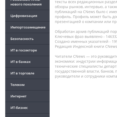
тексты всех редакционных раздел
нового поколения
обзоры рынков, интервью, а такж
публикаций на CNews было с име
Цифровизация
профиль. Профиль может быть до
презентацией о компании или про
Импортозамещение
Обработан архив публикаций порт
Ключевых фраз выявлено - 146332
Безопасность
Создано именных указателей - 19
Редакция Индексной книги CNews
ИТ в госсекторе
Читатели CNews — это руководит
экономики: индустрии информаци
ИТ в банках
технические специалисты депар
государственной власти, банков,
ИТ в торговле
руководители и сотрудники комп
Телеком
Интернет
ИТ-бизнес