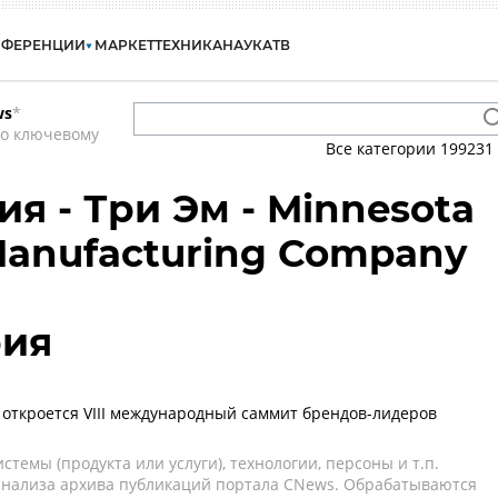
НФЕРЕНЦИИ
МАРКЕТ
ТЕХНИКА
НАУКА
ТВ
ws
*
по ключевому
Все категории
199231
ия - Три Эм - Minnesota
Manufacturing Company
рия
 откроется VIII международный саммит брендов-лидеров
темы (продукта или услуги), технологии, персоны и т.п.
 анализа архива публикаций портала CNews. Обрабатываются