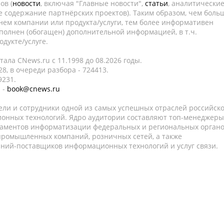
ов (
новости
, включая "Главные новости",
статьи
, аналитически
е содержание партнёрских проектов). Таким образом, чем боль
нем компании или продукта/услуги, тем более информативен
полнен (обогащен) дополнительной информацией, в т.ч.
дукте/услуге.
ала CNews.ru c 11.1998 до 08.2026 годы.
8, в очереди разбора - 724413.
9231.
 -
book@cnews.ru
ели и сотрудники одной из самых успешных отраслей российск
онных технологий. Ядро аудитории составляют топ-менеджеры
таментов информатизации федеральных и региональных орган
 промышленных компаний, розничных сетей, а также
аний-поставщиков информационных технологий и услуг связи.