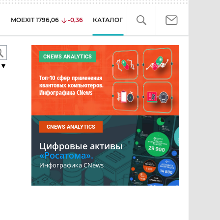
MOEXIT
1796,06
-0,36
КАТАЛОГ
CNEWS ANALYTICS
▼
Топ-10 сфер применения
квантовых компьютеров.
Инфографика CNews
CNEWS ANALYTICS
Цифровые активы
«Росатома».
Инфографика CNews