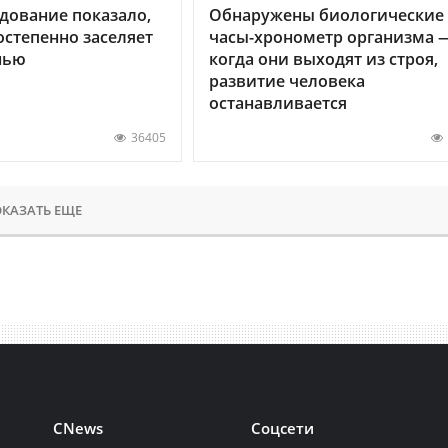
дование показало,
Обнаружены биологические
остепенно заселяет
часы-хронометр организма 
нью
когда они выходят из строя,
развитие человека
останавливается
36405
КАЗАТЬ ЕЩЕ
CNews
Соцсети