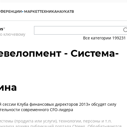
НФЕРЕНЦИИ
МАРКЕТ
ТЕХНИКА
НАУКА
ТВ
ws
*
по ключевому
Все категории
199231
Девелопмент - Система-
ина
й сессии Клуба финансовых директоров 2013» обсудят силу
тельности современного CFO-лидера
темы (продукта или услуги), технологии, персоны и т.п.
 анализа архива публикаций портала CNews. Обрабатываются