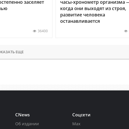
остепенно заселяет
часы-хронометр организма 
нью
когда они выходят из строя,
развитие человека
останавливается
36400
КАЗАТЬ ЕЩЕ
CNews
Соцсети
Об издании
Max