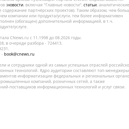
ов (
новости
, включая "Главные новости",
статьи
, аналитически
е содержание партнёрских проектов). Таким образом, чем боль
нем компании или продукта/услуги, тем более информативен
полнен (обогащен) дополнительной информацией, в т.ч.
дукте/услуге.
ала CNews.ru c 11.1998 до 08.2026 годы.
8, в очереди разбора - 724413.
9231.
 -
book@cnews.ru
ели и сотрудники одной из самых успешных отраслей российск
онных технологий. Ядро аудитории составляют топ-менеджеры
таментов информатизации федеральных и региональных орган
 промышленных компаний, розничных сетей, а также
аний-поставщиков информационных технологий и услуг связи.