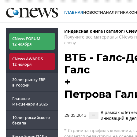
ГЛАВНАЯ
НОВОСТИ
АНАЛИТИКА
КО
Индексная книга (каталог) CNe
Получите все материалы CNews 
CNews FORUM
слову
12 ноября
ВТБ - Галс-
CNews AWARDS
12 ноября
Галс
+
30 лет рынку ERP
в России
Петрова Гал
Главные
ИТ-сценарии
2026
В рамках «Летне
29.05.2013
10 лет российского
инноваций в дея
бэкапа
* Страница-профиль компании, сис
создается редактором на основе
Российские ПАКи