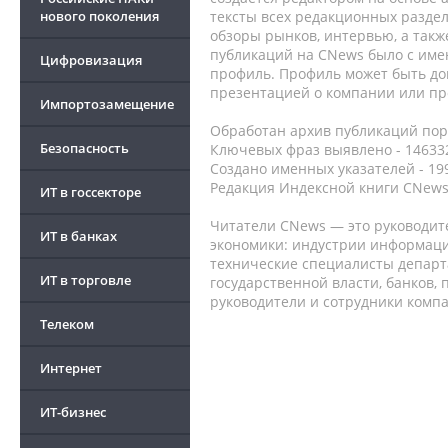
нового поколения
тексты всех редакционных раздел
обзоры рынков, интервью, а такж
публикаций на CNews было с име
Цифровизация
профиль. Профиль может быть до
презентацией о компании или про
Импортозамещение
Обработан архив публикаций порт
Безопасность
Ключевых фраз выявлено - 146332
Создано именных указателей - 19
Редакция Индексной книги CNews
ИТ в госсекторе
Читатели CNews — это руководит
ИТ в банках
экономики: индустрии информаци
технические специалисты депар
ИТ в торговле
государственной власти, банков,
руководители и сотрудники комп
Телеком
Интернет
ИТ-бизнес