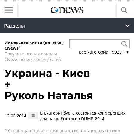
Разделы
Индексная книга (каталог)
CNews
*
Все категории
199231
▼
Получите все материалы
CNews по ключевому слову
Украина - Киев
+
Руколь Наталья
В Екатеринбурге состоится конференция
12.02.2014
для разработчиков DUMP-2014
* Страница-профиль компании, системы (продукта или