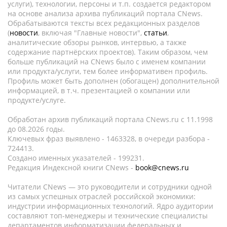
услуги), технологии, персоны и т.п. создается редактором
на основе анализа архива публикаций портала CNews.
Обрабатываются тексты всех редакционных разделов
(
новости
, включая "Главные новости",
статьи
,
аналитические обзоры рынков, интервью, а также
содержание партнёрских проектов). Таким образом, чем
больше публикаций на CNews было с именем компании
или продукта/услуги, тем более информативен профиль.
Профиль может быть дополнен (обогащен) дополнительной
информацией, в т.ч. презентацией о компании или
продукте/услуге.
Обработан архив публикаций портала CNews.ru c 11.1998
до 08.2026 годы.
Ключевых фраз выявлено - 1463328, в очереди разбора -
724413.
Создано именных указателей - 199231.
Редакция Индексной книги CNews -
book@cnews.ru
Читатели CNews — это руководители и сотрудники одной
из самых успешных отраслей российской экономики:
индустрии информационных технологий. Ядро аудитории
составляют топ-менеджеры и технические специалисты
департаментов информатизации федеральных и