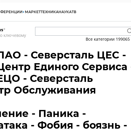
НФЕРЕНЦИИ
МАРКЕТ
ТЕХНИКА
НАУКА
ТВ
ws
*
по ключевому
Все категории
199065
ПАО - Северсталь ЦЕС -
Центр Единого Сервиса 
ЕЦО - Северсталь
тр Обслуживания
ение - Паника -
така - Фобия - боязнь -