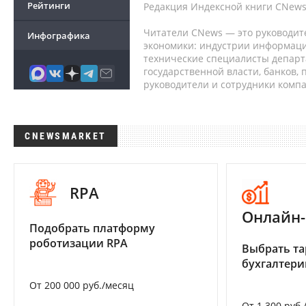
Рейтинги
Редакция Индексной книги CNews
Читатели CNews — это руководит
Инфографика
экономики: индустрии информаци
технические специалисты депар
государственной власти, банков,
руководители и сотрудники комп
CNEWSMARKET
RPA
Онлайн-
Подобрать платформу
роботизации RPA
Выбрать та
бухгалтер
От 200 000 руб./месяц
От 1 300 руб.