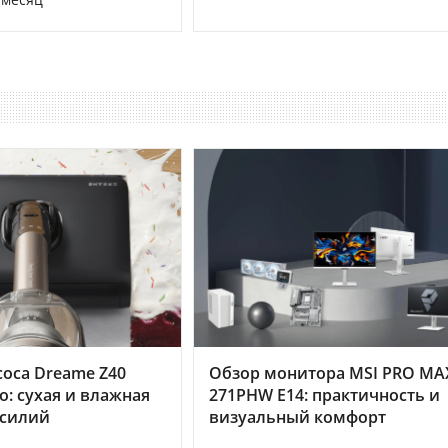
оса Dreame Z40
Обзор монитора MSI PRO MA
o: сухая и влажная
271PHW E14: практичность и
усилий
визуальный комфорт