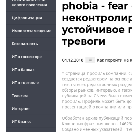
phobia - fea
нового поколения
неконтроли
Цифровизация
устойчивое
Импортозамещение
тревоги
Безопасность
ИТ в госсекторе
04.12.2018
Как перейти на
ИТ в банках
* Страница-профиль компании, сис
создается редактором на основе
ИТ в торговле
тексты всех редакционных раздел
обзоры рынков, интервью, а такж
Телеком
публикаций на CNews было с име
профиль. Профиль может быть до
презентацией о компании или про
Интернет
Обработан архив публикаций порт
ИТ-бизнес
Ключевых фраз выявлено - 146298
Создано именных указателей - 19