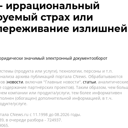
r - иррациональный
руемый страх или
 переживание излишней
 юридически значимый электронный документооборот
темы (продукта или услуги), технологии, персоны и т.п.
 анализа архива публикаций портала CNews. Обрабатываются
ов (
новости
, включая "Главные новости",
статьи
, аналитически
е содержание партнёрских проектов). Таким образом, чем боль
нем компании или продукта/услуги, тем более информативен
полнен (обогащен) дополнительной информацией, в т.ч.
дукте/услуге.
ала CNews.ru c 11.1998 до 08.2026 годы.
9, в очереди разбора - 724937.
9065.