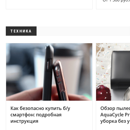
ТЕХНИКА
Как безопасно купить б/у
Обзор пылес
смартфон: подробная
AquaCycle Pr
инструкция
уборка без 