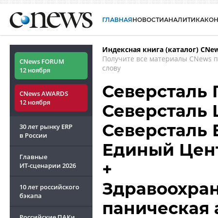
ГЛАВНАЯ
НОВОСТИ
АНАЛИТИКА
КО
Индексная книга (каталог) CNe
Получите все материалы CNews 
CNews FORUM
слову
12 ноября
Северсталь 
CNews AWARDS
12 ноября
Северсталь 
Северсталь 
30 лет рынку ERP
в России
Единый Цен
Главные
+
ИТ-сценарии
2026
Здравоохран
10 лет российского
бэкапа
паническая а
Российские ПАКи