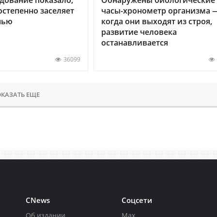
остепенно заселяет
часы-хронометр организма 
нью
когда они выходят из строя,
развитие человека
останавливается
36099
КАЗАТЬ ЕЩЕ
CNews
Соцсети
Об издании
Max