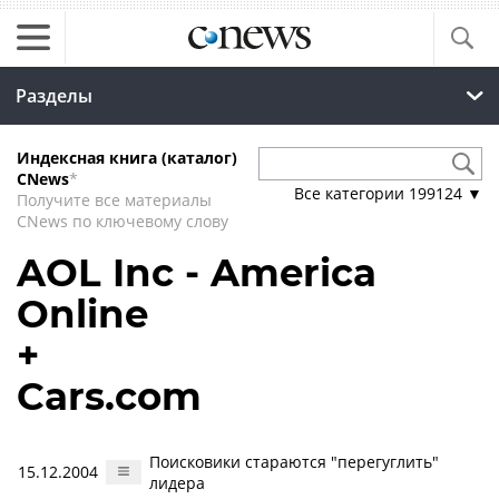
Разделы
Индексная книга (каталог)
CNews
*
Все категории
199124
▼
Получите все материалы
CNews по ключевому слову
AOL Inc - America
Online
+
Cars.com
Поисковики стараются "перегуглить"
15.12.2004
лидера