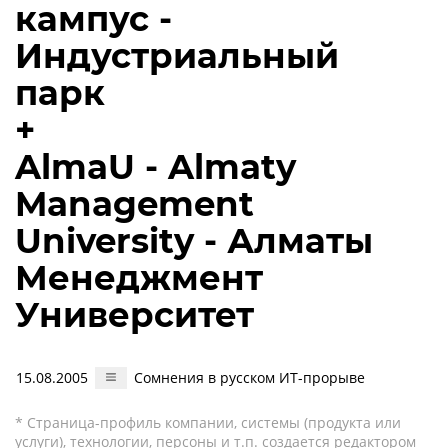
кампус -
Индустриальный
парк
+
AlmaU - Almaty
Management
University - Алматы
Менеджмент
Университет
15.08.2005
Сомнения в русском ИТ-прорыве
* Страница-профиль компании, системы (продукта или
услуги), технологии, персоны и т.п. создается редактором