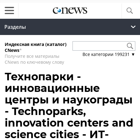
Разделы
Индексная книга (каталог)
CNews
*
Все категории
199231
▼
Получите все материалы
CNews по ключевому слову
Технопарки -
инновационные
центры и наукограды
- Technoparks,
innovation centers and
science cities - ИТ-