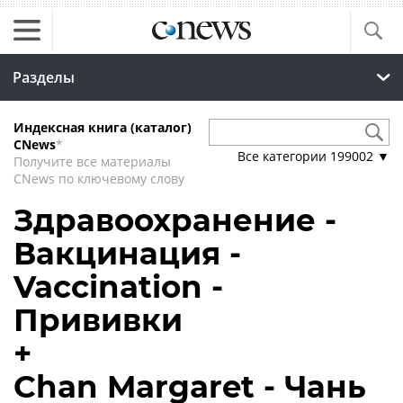
Разделы
Индексная книга (каталог)
CNews
*
Все категории
199002
▼
Получите все материалы
CNews по ключевому слову
Здравоохранение -
Вакцинация -
Vaccination -
Прививки
+
Chan Margaret - Чань