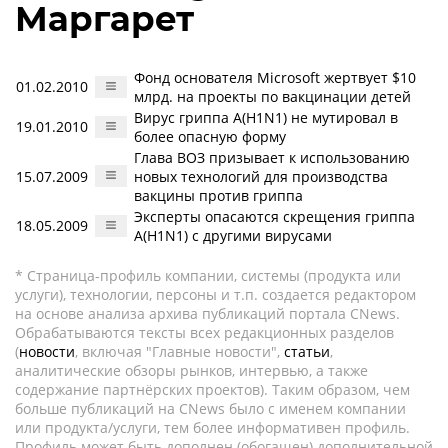
Маргарет
Фонд основателя Microsoft жертвует $10
01.02.2010
млрд. на проекты по вакцинации детей
Вирус гриппа А(H1N1) не мутировал в
19.01.2010
более опасную форму
Глава ВОЗ призывает к использованию
15.07.2009
новых технологий для производства
вакцины против гриппа
Эксперты опасаются скрещения гриппа
18.05.2009
А(H1N1) с другими вирусами
* Страница-профиль компании, системы (продукта или
услуги), технологии, персоны и т.п. создается редактором
на основе анализа архива публикаций портала CNews.
Обрабатываются тексты всех редакционных разделов
(
новости
, включая "Главные новости",
статьи
,
аналитические обзоры рынков, интервью, а также
содержание партнёрских проектов). Таким образом, чем
больше публикаций на CNews было с именем компании
или продукта/услуги, тем более информативен профиль.
Профиль может быть дополнен (обогащен) дополнительной