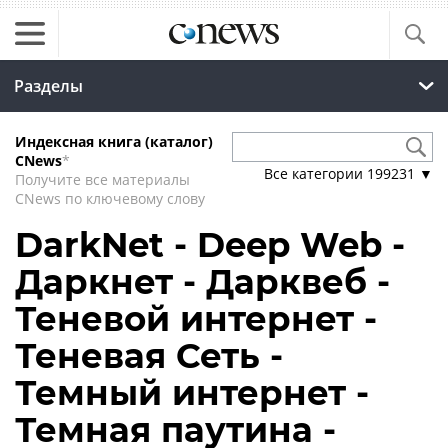
Разделы
Индексная книга (каталог)
CNews
*
Все категории
199231
▼
Получите все материалы
CNews по ключевому слову
DarkNet - Deep Web -
Даркнет - Дарквеб -
Теневой интернет -
Теневая Сеть -
Темный интернет -
Темная паутина -