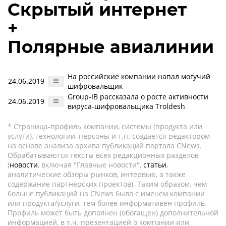
Скрытый интернет
+
Полярные авиалинии
На российские компании напал могучий
24.06.2019
шифровальщик
Group-IB рассказала о росте активности
24.06.2019
вируса-шифровальщика Troldesh
* Страница-профиль компании, системы (продукта или
услуги), технологии, персоны и т.п. создается редактором
на основе анализа архива публикаций портала CNews.
Обрабатываются тексты всех редакционных разделов
(
новости
, включая "Главные новости",
статьи
,
аналитические обзоры рынков, интервью, а также
содержание партнёрских проектов). Таким образом, чем
больше публикаций на CNews было с именем компании
или продукта/услуги, тем более информативен профиль.
Профиль может быть дополнен (обогащен) дополнительной
информацией, в т.ч. презентацией о компании или