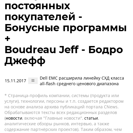
постоянных
покупателей -
Бонусные программы
+
Boudreau Jeff - Бодро
Джефф
Dell EMC расширила линейку СХД класса
15.11.2017
all-flash среднего ценового диапазона
* Страница-профиль компании, системы (продукта или
услуги), технологии, персоны и т.п. создается редактором
на основе анализа архива публикаций портала CNews.
Обрабатываются тексты всех редакционных разделов
(
новости
, включая "Главные новости",
статьи
,
аналитические обзоры рынков, интервью, а также
содержание партнёрских проектов). Таким образом, чем