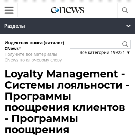
Разделы
Индексная книга (каталог)
CNews
*
Все категории
199231
▼
Получите все материалы
CNews по ключевому слову
Loyalty Management -
Системы лояльности -
Программы
поощрения клиентов
- Программы
поощрения