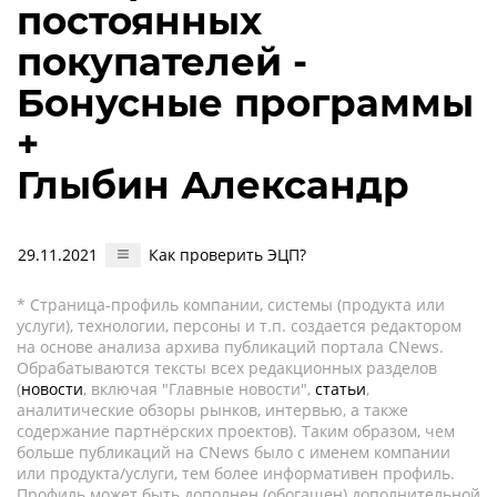
постоянных
покупателей -
Бонусные программы
+
Глыбин Александр
29.11.2021
Как проверить ЭЦП?
* Страница-профиль компании, системы (продукта или
услуги), технологии, персоны и т.п. создается редактором
на основе анализа архива публикаций портала CNews.
Обрабатываются тексты всех редакционных разделов
(
новости
, включая "Главные новости",
статьи
,
аналитические обзоры рынков, интервью, а также
содержание партнёрских проектов). Таким образом, чем
больше публикаций на CNews было с именем компании
или продукта/услуги, тем более информативен профиль.
Профиль может быть дополнен (обогащен) дополнительной