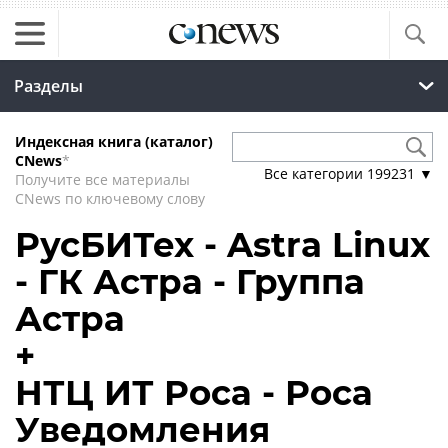
Разделы
Индексная книга (каталог)
CNews
*
Все категории
199231
▼
Получите все материалы
CNews по ключевому слову
РусБИТех - Astra Linux
- ГК Астра - Группа
Астра
+
НТЦ ИТ Роса - Роса
Уведомления