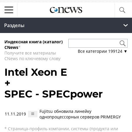
Разделы
Индексная книга (каталог)
CNews
*
Все категории
199124
▼
Получите все материалы
CNews по ключевому слову
Intel Xeon E
+
SPEC - SPECpower
Fujitsu обновила линейку
11.11.2019
однопроцессорных серверов PRIMERGY
* Страница-профиль компании, системы (продукта или