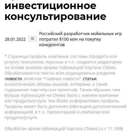
инвестиционное
консультирование
Российский разработчик мобильных игр
28.01.2022
потратил $100 млн на покупку
конкурентов
* Страница-профиль компании, системы (продукта или
услуги), технологии, персоны и т.п. создается редактором
на основе анализа архива публикаций портала CNews.
Обрабатываются тексты всех редакционных разделов
(
новости
, включая "Главные новости",
статьи
,
аналитические обзоры рынков, интервью, а также
содержание партнёрских проектов). Таким образом, чем
больше публикаций на CNews было с именем компании
или продукта/услуги, тем более информативен профиль.
Профиль может быть дополнен (обогащен) дополнительной
информацией, в т.ч. презентацией о компании или
продукте/услуге.
Обработан архив публикаций портала CNews.ru c 11.1998