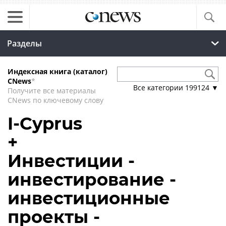
Разделы
Индексная книга (каталог)
CNews
*
Все категории
199124
▼
Получите все материалы
CNews по ключевому слову
I-Cyprus
+
Инвестиции -
инвестирование -
инвестиционные
проекты -