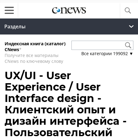
Разделы
Индексная книга (каталог)
CNews
*
Все категории
199092
▼
Получите все материалы
CNews по ключевому слову
UX/UI - User
Experience / User
Interface design -
Клиентский опыт и
дизайн интерфейса -
Пользовательский