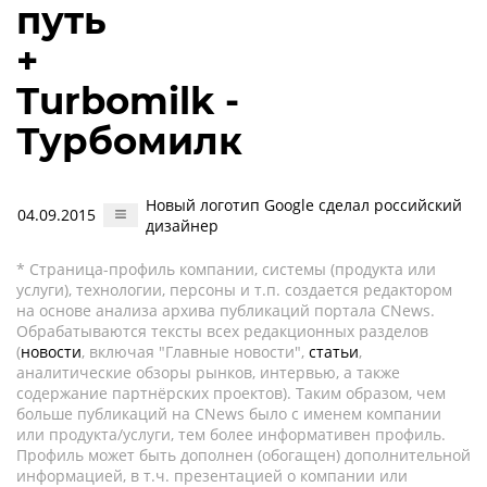
путь
+
Turbomilk -
Турбомилк
Новый логотип Google сделал российский
04.09.2015
дизайнер
* Страница-профиль компании, системы (продукта или
услуги), технологии, персоны и т.п. создается редактором
на основе анализа архива публикаций портала CNews.
Обрабатываются тексты всех редакционных разделов
(
новости
, включая "Главные новости",
статьи
,
аналитические обзоры рынков, интервью, а также
содержание партнёрских проектов). Таким образом, чем
больше публикаций на CNews было с именем компании
или продукта/услуги, тем более информативен профиль.
Профиль может быть дополнен (обогащен) дополнительной
информацией, в т.ч. презентацией о компании или