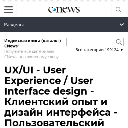
Разделы
Индексная книга (каталог)
CNews
*
Все категории
199124
▼
Получите все материалы
CNews по ключевому слову
UX/UI - User
Experience / User
Interface design -
Клиентский опыт и
дизайн интерфейса -
Пользовательский