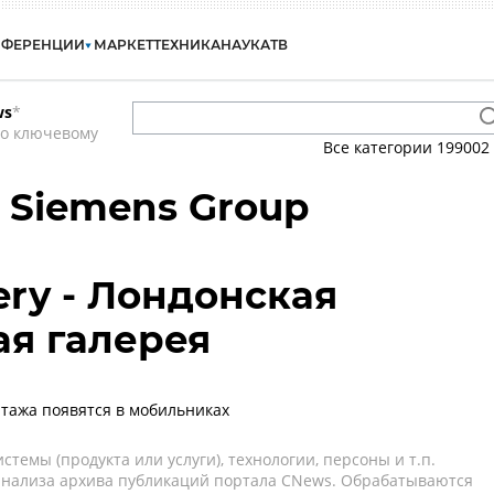
НФЕРЕНЦИИ
МАРКЕТ
ТЕХНИКА
НАУКА
ТВ
ws
*
по ключевому
Все категории
199002
- Siemens Group
lery - Лондонская
я галерея
тажа появятся в мобильниках
темы (продукта или услуги), технологии, персоны и т.п.
 анализа архива публикаций портала CNews. Обрабатываются