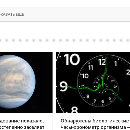
КАЗАТЬ ЕЩЕ
дование показало,
Обнаружены биологические
остепенно заселяет
часы-хронометр организма 