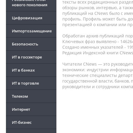
тексты всех редакционных раздел
нового поколения
обзоры рынков, интервью, а такж
публикаций на CNews было с име
Цифровизация
профиль. Профиль может быть до
презентацией о компании или про
Импортозамещение
Обработан архив публикаций порт
Ключевых фраз выявлено - 146264
Безопасность
Создано именных указателей - 19
Редакция Индексной книги CNews
ИТ в госсекторе
Читатели CNews — это руководит
экономики: индустрии информаци
ИТ в банках
технические специалисты депар
государственной власти, банков,
ИТ в торговле
руководители и сотрудники комп
Телеком
Интернет
ИТ-бизнес