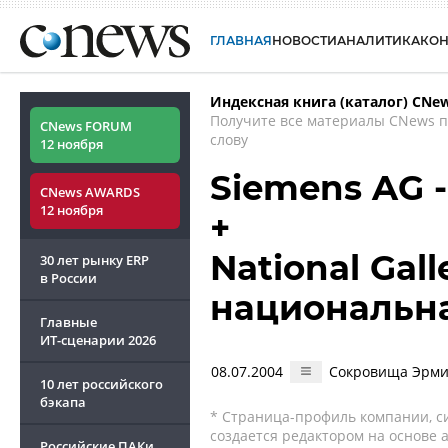
ГЛАВНАЯ
НОВОСТИ
АНАЛИТИКА
КО
Индексная книга (каталог) CNe
Получите все материалы CNews 
CNews FORUM
слову
12 ноября
Siemens AG 
CNews AWARDS
12 ноября
+
National Gal
30 лет рынку ERP
в России
национальна
Главные
ИТ-сценарии
2026
08.07.2004
Сокровища Эрми
10 лет российского
бэкапа
* Страница-профиль компании, сис
создается редактором на основе
Российские ПАКи