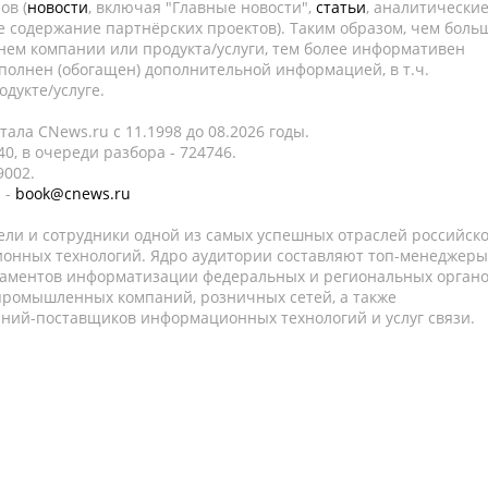
ов (
новости
, включая "Главные новости",
статьи
, аналитически
е содержание партнёрских проектов). Таким образом, чем боль
нем компании или продукта/услуги, тем более информативен
полнен (обогащен) дополнительной информацией, в т.ч.
дукте/услуге.
ала CNews.ru c 11.1998 до 08.2026 годы.
0, в очереди разбора - 724746.
9002.
 -
book@cnews.ru
ели и сотрудники одной из самых успешных отраслей российск
онных технологий. Ядро аудитории составляют топ-менеджеры
таментов информатизации федеральных и региональных орган
 промышленных компаний, розничных сетей, а также
аний-поставщиков информационных технологий и услуг связи.