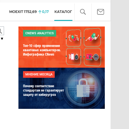
MOEXIT
1752,69
0,17
КАТАЛОГ
CNEWS ANALYTICS
▼
Топ-10 сфер применения
квантовых компьютеров.
Инфографика CNews
МНЕНИЕ МЕСЯЦА
Почему соответствие
стандартам не гарантирует
защиту от киберугроз