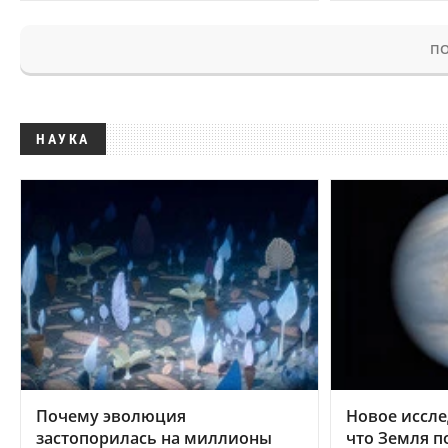
ПО
НАУКА
Почему эволюция
Новое иссле
застопорилась на миллионы
что Земля п