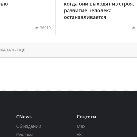
нью
когда они выходят из строя,
развитие человека
останавливается
36010
КАЗАТЬ ЕЩЕ
CNews
Соцсети
Об издании
Max
Реклама
VK