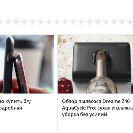
но купить б/у
Обзор пылесоса Dreame Z40
подробная
AquaCycle Pro: сухая и влажн
уборка без усилий