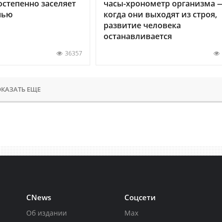
остепенно заселяет
часы-хронометр организма 
нью
когда они выходят из строя,
развитие человека
останавливается
36357
КАЗАТЬ ЕЩЕ
CNews
Соцсети
Об издании
Max