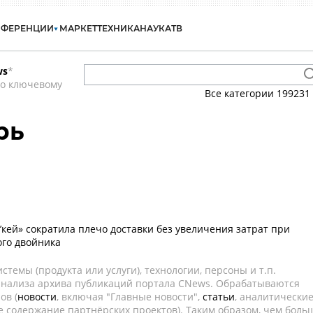
НФЕРЕНЦИИ
МАРКЕТ
ТЕХНИКА
НАУКА
ТВ
ws
*
по ключевому
Все категории
199231
рь
’кей» сократила плечо доставки без увеличения затрат при
го двойника
темы (продукта или услуги), технологии, персоны и т.п.
 анализа архива публикаций портала CNews. Обрабатываются
ов (
новости
, включая "Главные новости",
статьи
, аналитически
е содержание партнёрских проектов). Таким образом, чем боль