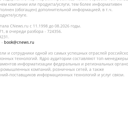
нем компании или продукта/услуги, тем более информативен
полнен (обогащен) дополнительной информацией, в т.ч.
дукте/услуге.
ала CNews.ru c 11.1998 до 08.2026 годы.
1, в очереди разбора - 724356.
9231.
 -
book@cnews.ru
ели и сотрудники одной из самых успешных отраслей российск
онных технологий. Ядро аудитории составляют топ-менеджеры
таментов информатизации федеральных и региональных орган
 промышленных компаний, розничных сетей, а также
аний-поставщиков информационных технологий и услуг связи.