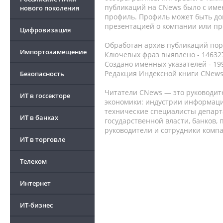
публикаций на CNews было с име
нового поколения
профиль. Профиль может быть до
презентацией о компании или про
Цифровизация
Обработан архив публикаций порт
Импортозамещение
Ключевых фраз выявлено - 146327
Создано именных указателей - 19
Редакция Индексной книги CNews
Безопасность
Читатели CNews — это руководит
ИТ в госсекторе
экономики: индустрии информаци
технические специалисты депар
ИТ в банках
государственной власти, банков,
руководители и сотрудники комп
ИТ в торговле
Телеком
Интернет
ИТ-бизнес