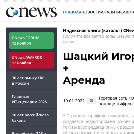
ГЛАВНАЯ
НОВОСТИ
АНАЛИТИКА
КО
Индексная книга (каталог) CNe
Получите все материалы CNews 
CNews FORUM
слову
12 ноября
Шацкий Иго
CNews AWARDS
12 ноября
+
Аренда
30 лет рынку ERP
в России
Главные
Торговая сеть «О
19.01.2022
ИТ-сценарии
2026
помощи цифрово
10 лет российского
* Страница-профиль компании, сис
бэкапа
создается редактором на основе
тексты всех редакционных раздел
обзоры рынков, интервью, а такж
Российские ПАКи