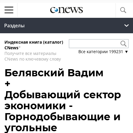
Разделы
Индексная книга (каталог)
CNews
*
Все категории
199231
▼
Получите все материалы
CNews по ключевому слову
Белявский Вадим
+
Добывающий сектор
экономики -
Горнодобывающие и
угольные