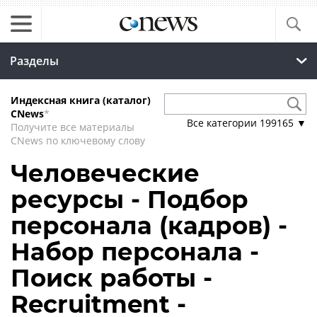
Разделы
Индексная книга (каталог)
CNews
*
Все категории
199165
▼
Получите все материалы
CNews по ключевому слову
Человеческие
ресурсы - Подбор
персонала (кадров) -
Набор персонала -
Поиск работы -
Recruitment -