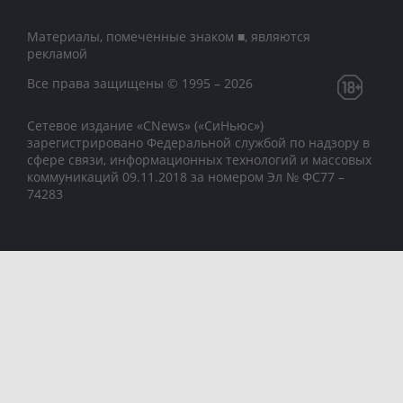
Материалы, помеченные знаком ■, являются
рекламой
Все права защищены © 1995 – 2026
Сетевое издание «CNews» («СиНьюс»)
зарегистрировано Федеральной службой по надзору в
сфере связи, информационных технологий и массовых
коммуникаций 09.11.2018 за номером Эл № ФС77 –
74283