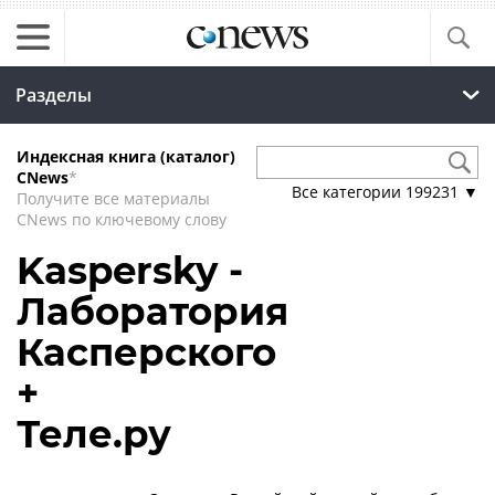
Разделы
Индексная книга (каталог)
CNews
*
Все категории
199231
▼
Получите все материалы
CNews по ключевому слову
Kaspersky -
Лаборатория
Касперского
+
Теле.ру