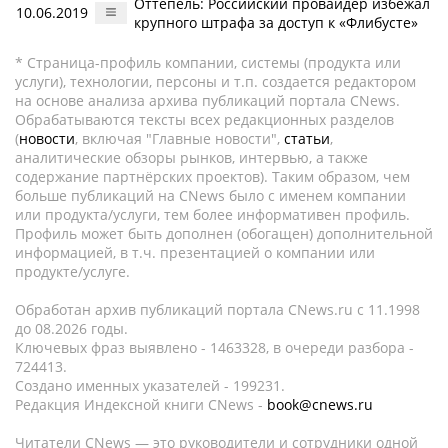
Оттепель: Российский провайдер избежал
10.06.2019
крупного штрафа за доступ к «Флибусте»
* Страница-профиль компании, системы (продукта или
услуги), технологии, персоны и т.п. создается редактором
на основе анализа архива публикаций портала CNews.
Обрабатываются тексты всех редакционных разделов
(
новости
, включая "Главные новости",
статьи
,
аналитические обзоры рынков, интервью, а также
содержание партнёрских проектов). Таким образом, чем
больше публикаций на CNews было с именем компании
или продукта/услуги, тем более информативен профиль.
Профиль может быть дополнен (обогащен) дополнительной
информацией, в т.ч. презентацией о компании или
продукте/услуге.
Обработан архив публикаций портала CNews.ru c 11.1998
до 08.2026 годы.
Ключевых фраз выявлено - 1463328, в очереди разбора -
724413.
Создано именных указателей - 199231.
Редакция Индексной книги CNews -
book@cnews.ru
Читатели CNews — это руководители и сотрудники одной