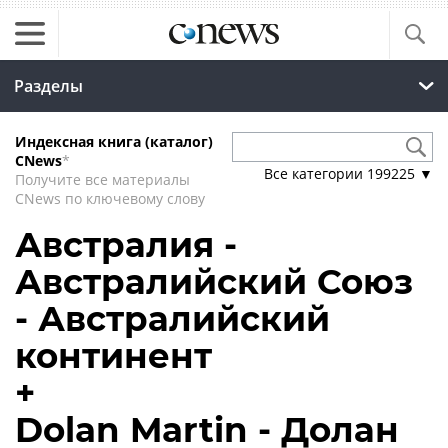
Разделы
Индексная книга (каталог)
CNews
*
Все категории
199225
▼
Получите все материалы
CNews по ключевому слову
Австралия -
Австралийский Союз
- Австралийский
континент
+
Dolan Martin - Долан