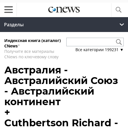
Разделы
Индексная книга (каталог)
CNews
*
Все категории
199231
▼
Получите все материалы
CNews по ключевому слову
Австралия -
Австралийский Союз
- Австралийский
континент
+
Cuthbertson Richard -