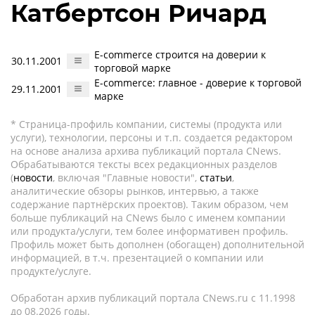
Катбертсон Ричард
E-commerce строится на доверии к
30.11.2001
торговой марке
E-commerce: главное - доверие к торговой
29.11.2001
марке
* Страница-профиль компании, системы (продукта или
услуги), технологии, персоны и т.п. создается редактором
на основе анализа архива публикаций портала CNews.
Обрабатываются тексты всех редакционных разделов
(
новости
, включая "Главные новости",
статьи
,
аналитические обзоры рынков, интервью, а также
содержание партнёрских проектов). Таким образом, чем
больше публикаций на CNews было с именем компании
или продукта/услуги, тем более информативен профиль.
Профиль может быть дополнен (обогащен) дополнительной
информацией, в т.ч. презентацией о компании или
продукте/услуге.
Обработан архив публикаций портала CNews.ru c 11.1998
до 08.2026 годы.