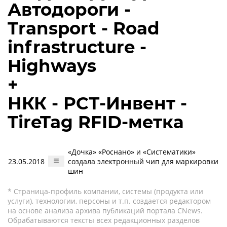
Автодороги -
Transport - Road
infrastructure -
Highways
+
НКК - РСТ-Инвент -
TireTag RFID-метка
«Дочка» «Роснано» и «Систематики»
23.05.2018
создала электронный чип для маркировки
шин
* Страница-профиль компании, системы (продукта или
услуги), технологии, персоны и т.п. создается редактором
на основе анализа архива публикаций портала CNews.
Обрабатываются тексты всех редакционных разделов