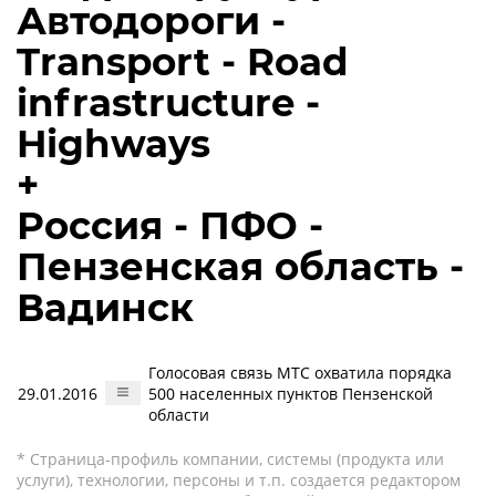
Автодороги -
Transport - Road
infrastructure -
Highways
+
Россия - ПФО -
Пензенская область -
Вадинск
Голосовая связь МТС охватила порядка
29.01.2016
500 населенных пунктов Пензенской
области
* Страница-профиль компании, системы (продукта или
услуги), технологии, персоны и т.п. создается редактором