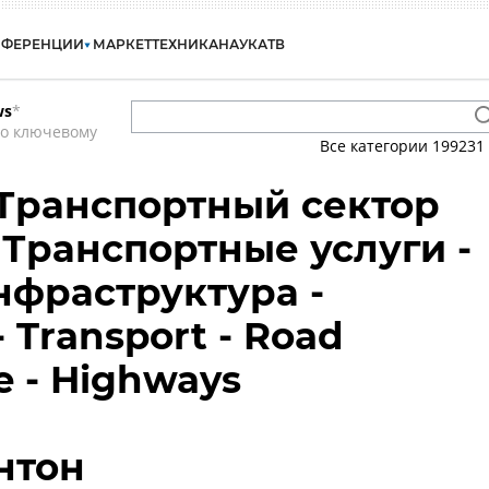
НФЕРЕНЦИИ
МАРКЕТ
ТЕХНИКА
НАУКА
ТВ
ws
*
по ключевому
Все категории
199231
 Транспортный сектор
 Транспортные услуги -
фраструктура -
 Transport - Road
re - Highways
нтон