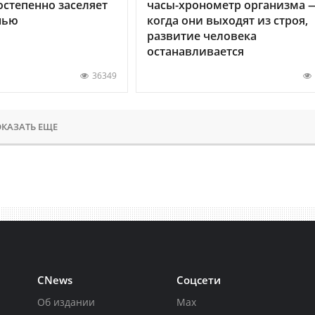
остепенно заселяет
часы-хронометр организма 
нью
когда они выходят из строя,
развитие человека
останавливается
36349
КАЗАТЬ ЕЩЕ
CNews
Соцсети
Об издании
Max