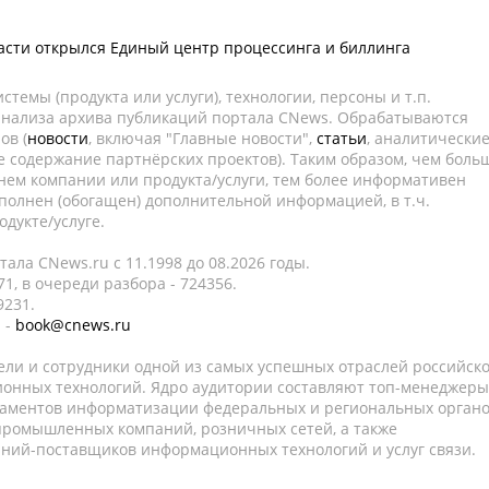
асти открылся Единый центр процессинга и биллинга
темы (продукта или услуги), технологии, персоны и т.п.
 анализа архива публикаций портала CNews. Обрабатываются
ов (
новости
, включая "Главные новости",
статьи
, аналитически
е содержание партнёрских проектов). Таким образом, чем боль
нем компании или продукта/услуги, тем более информативен
полнен (обогащен) дополнительной информацией, в т.ч.
дукте/услуге.
ала CNews.ru c 11.1998 до 08.2026 годы.
1, в очереди разбора - 724356.
9231.
 -
book@cnews.ru
ели и сотрудники одной из самых успешных отраслей российск
онных технологий. Ядро аудитории составляют топ-менеджеры
таментов информатизации федеральных и региональных орган
 промышленных компаний, розничных сетей, а также
аний-поставщиков информационных технологий и услуг связи.