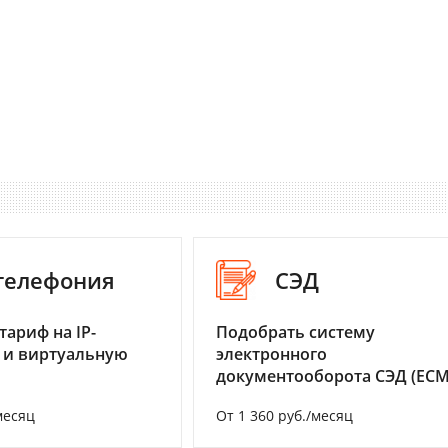
-телефония
СЭД
тариф на IP-
Подобрать систему
 и виртуальную
электронного
документооборота СЭД (ECM
месяц
От 1 360 руб./месяц