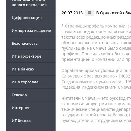
нового поколения
26.07.2013
В Орловской обл
Цифровизация
* Страница-профиль компании, сис
Импортозамещение
создается редактором на основе
тексты всех редакционных раздел
обзоры рынков, интервью, а такж
Безопасность
публикаций на CNews было с име
профиль. Профиль может быть до
ИТ в госсекторе
презентацией о компании или про
ИТ в банках
Обработан архив публикаций порт
Ключевых фраз выявлено - 146327
Создано именных указателей - 19
ИТ в торговле
Редакция Индексной книги CNews
Телеком
Читатели CNews — это руководит
экономики: индустрии информаци
Интернет
технические специалисты депар
государственной власти, банков,
руководители и сотрудники комп
ИТ-бизнес