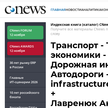
ГЛАВНАЯ
НОВОСТИ
АНАЛИТИКА
КО
Индексная книга (каталог) CNe
Получите все материалы CNews 
CNews FORUM
слову
12 ноября
Транспорт -
CNews AWARDS
12 ноября
экономики -
Дорожная ин
30 лет рынку ERP
в России
Автодороги -
Главные
infrastructu
ИТ-сценарии
2026
+
10 лет российского
бэкапа
Лавренюк А
Российские ПАКи