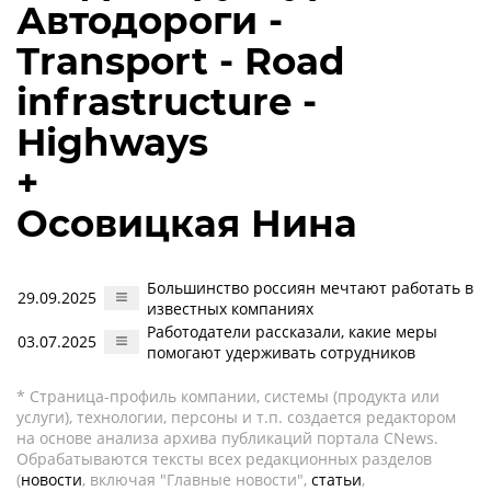
Автодороги -
Transport - Road
infrastructure -
Highways
+
Осовицкая Нина
Большинство россиян мечтают работать в
29.09.2025
известных компаниях
Работодатели рассказали, какие меры
03.07.2025
помогают удерживать сотрудников
* Страница-профиль компании, системы (продукта или
услуги), технологии, персоны и т.п. создается редактором
на основе анализа архива публикаций портала CNews.
Обрабатываются тексты всех редакционных разделов
(
новости
, включая "Главные новости",
статьи
,