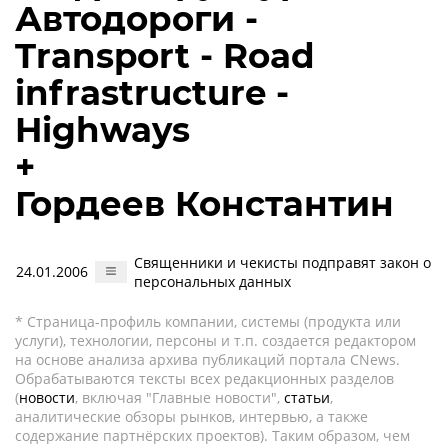
Автодороги -
Transport - Road
infrastructure -
Highways
+
Гордеев Константин
Священники и чекисты подправят закон о
24.01.2006
персональных данных
* Страница-профиль компании, системы (продукта или
услуги), технологии, персоны и т.п. создается редактором
на основе анализа архива публикаций портала CNews.
Обрабатываются тексты всех редакционных разделов
(
новости
, включая "Главные новости",
статьи
,
аналитические обзоры рынков, интервью, а также
содержание партнёрских проектов). Таким образом, чем