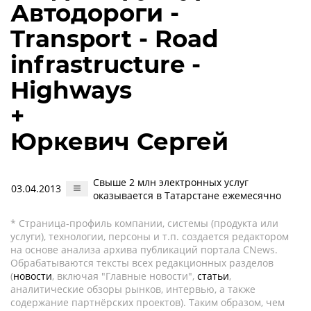
Автодороги -
Transport - Road
infrastructure -
Highways
+
Юркевич Сергей
Свыше 2 млн электронных услуг
03.04.2013
оказывается в Татарстане ежемесячно
* Страница-профиль компании, системы (продукта или
услуги), технологии, персоны и т.п. создается редактором
на основе анализа архива публикаций портала CNews.
Обрабатываются тексты всех редакционных разделов
(
новости
, включая "Главные новости",
статьи
,
аналитические обзоры рынков, интервью, а также
содержание партнёрских проектов). Таким образом, чем