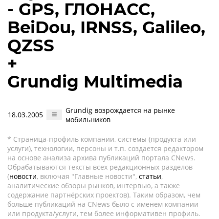
- GPS, ГЛОНАСС,
BeiDou, IRNSS, Galileo,
QZSS
+
Grundig Multimedia
Grundig возрождается на рынке
18.03.2005
мобильников
* Страница-профиль компании, системы (продукта или
услуги), технологии, персоны и т.п. создается редактором
на основе анализа архива публикаций портала CNews.
Обрабатываются тексты всех редакционных разделов
(
новости
, включая "Главные новости",
статьи
,
аналитические обзоры рынков, интервью, а также
содержание партнёрских проектов). Таким образом, чем
больше публикаций на CNews было с именем компании
или продукта/услуги, тем более информативен профиль.