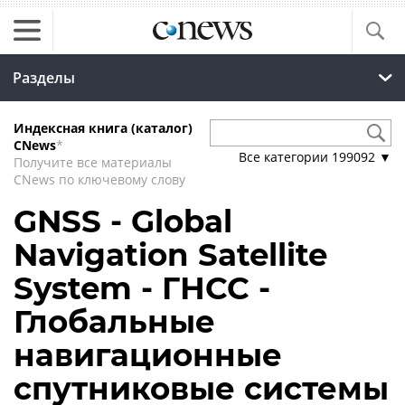
Разделы
Индексная книга (каталог)
CNews
*
Все категории
199092
▼
Получите все материалы
CNews по ключевому слову
GNSS - Global
Navigation Satellite
System - ГНСС -
Глобальные
навигационные
спутниковые системы