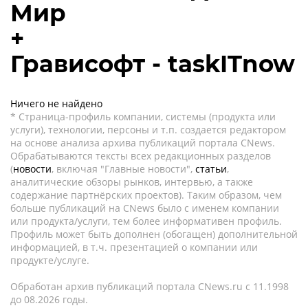
Мир
+
Грависофт - taskITnow
Ничего не найдено
* Страница-профиль компании, системы (продукта или
услуги), технологии, персоны и т.п. создается редактором
на основе анализа архива публикаций портала CNews.
Обрабатываются тексты всех редакционных разделов
(
новости
, включая "Главные новости",
статьи
,
аналитические обзоры рынков, интервью, а также
содержание партнёрских проектов). Таким образом, чем
больше публикаций на CNews было с именем компании
или продукта/услуги, тем более информативен профиль.
Профиль может быть дополнен (обогащен) дополнительной
информацией, в т.ч. презентацией о компании или
продукте/услуге.
Обработан архив публикаций портала CNews.ru c 11.1998
до 08.2026 годы.