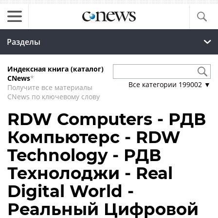
Разделы
Индексная книга (каталог)
CNews
*
Все категории
199002
▼
Получите все материалы
CNews по ключевому слову
RDW Computers - РДВ
Компьютерс - RDW
Technology - РДВ
Технолоджи - Real
Digital World -
Реальный Цифровой