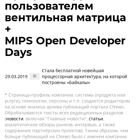
пользователем
вентильная матрица
+
MIPS Open Developer
Days
Стала бесплатной новейшая
29.03.2019
процессорная архитектура, на которой
построены «Байкалы»
* Страница-профиль компании, системы (продукта или
услуги), технологии, персоны и т.п. создается редактором
на основе анализа архива публикаций портала CNews.
Обрабатываются тексты всех редакционных разделов
(
новости
, включая "Главные новости",
статьи
,
аналитические обзоры рынков, интервью, а также
содержание партнёрских проектов). Таким образом, чем
больше публикаций на CNews было с именем компании