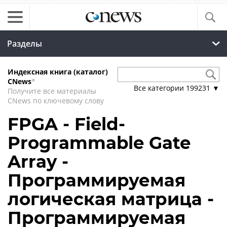
Разделы
Индексная книга (каталог)
CNews
*
Все категории
199231
▼
Получите все материалы
CNews по ключевому слову
FPGA - Field-
Programmable Gate
Array -
Программируемая
логическая матрица -
Программируемая