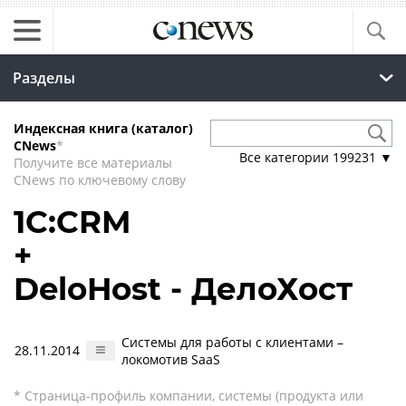
Разделы
Индексная книга (каталог)
CNews
*
Все категории
199231
▼
Получите все материалы
CNews по ключевому слову
1С:CRM
+
DeloHost - ДелоХост
Системы для работы с клиентами –
28.11.2014
локомотив SaaS
* Страница-профиль компании, системы (продукта или