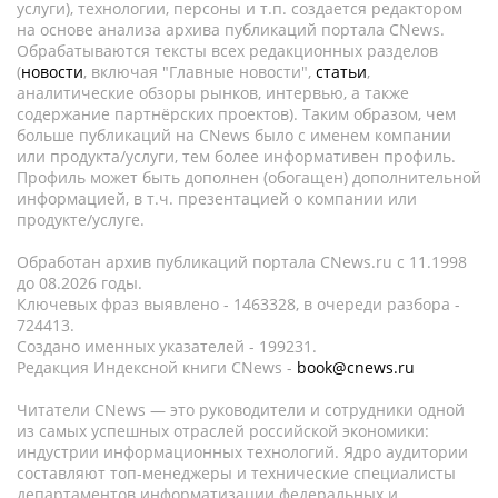
услуги), технологии, персоны и т.п. создается редактором
на основе анализа архива публикаций портала CNews.
Обрабатываются тексты всех редакционных разделов
(
новости
, включая "Главные новости",
статьи
,
аналитические обзоры рынков, интервью, а также
содержание партнёрских проектов). Таким образом, чем
больше публикаций на CNews было с именем компании
или продукта/услуги, тем более информативен профиль.
Профиль может быть дополнен (обогащен) дополнительной
информацией, в т.ч. презентацией о компании или
продукте/услуге.
Обработан архив публикаций портала CNews.ru c 11.1998
до 08.2026 годы.
Ключевых фраз выявлено - 1463328, в очереди разбора -
724413.
Создано именных указателей - 199231.
Редакция Индексной книги CNews -
book@cnews.ru
Читатели CNews — это руководители и сотрудники одной
из самых успешных отраслей российской экономики:
индустрии информационных технологий. Ядро аудитории
составляют топ-менеджеры и технические специалисты
департаментов информатизации федеральных и